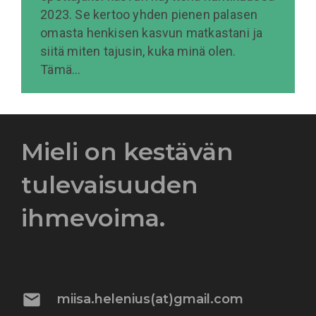
2023. Se kertoo yhden pienen palasen
omasta henkisen kasvun matkastani ja
siitä miten tajusin, kuka minä olen.
Tämä…
Mieli on kestävän
tulevaisuuden
ihmevoima.
mail
miisa.helenius(at)gmail.com