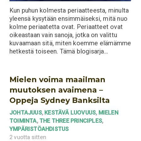
Kun puhun kolmesta periaatteesta, minulta
yleensä kysytään ensimmäiseksi, mitä nuo
kolme periaatetta ovat. Periaatteet ovat
oikeastaan vain sanoja, jotka on valittu
kuvaamaan sitä, miten koemme elämämme
hetkestä toiseen. Tämä blogisarja…
Mielen voima maailman
muutoksen avaimena –
Oppeja Sydney Banksilta
JOHTAJUUS
,
KESTÄVÄ LUOVUUS
,
MIELEN
TOIMINTA
,
THE THREE PRINCIPLES
,
YMPÄRISTÖAHDISTUS
2 vuotta sitten