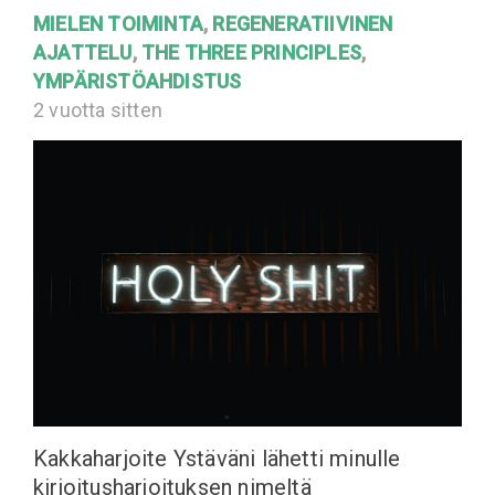
MIELEN TOIMINTA
,
REGENERATIIVINEN
AJATTELU
,
THE THREE PRINCIPLES
,
YMPÄRISTÖAHDISTUS
2 vuotta sitten
Kakkaharjoite Ystäväni lähetti minulle
kirjoitusharjoituksen nimeltä