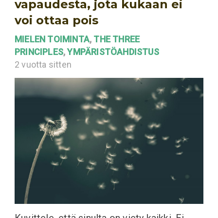
vapaudesta, jota kukaan ei
voi ottaa pois
MIELEN TOIMINTA
,
THE THREE
PRINCIPLES
,
YMPÄRISTÖAHDISTUS
2 vuotta sitten
Kuvittele, että sinulta on viety kaikki. Ei