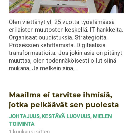
Olen viettänyt yli 25 vuotta työelämässä
erilaisten muutosten keskellä. IT-hankkeita.
Organisaatiouudistuksia. Strategioita.
Prosessien kehittämistä. Digitaalisia
transformaatioita. Jos jokin asia on pitänyt
muuttaa, olen todennäköisesti ollut siinä
mukana. Ja melkein aina,…
Maailma ei tarvitse ihmisiä,
jotka pelkäävät sen puolesta
JOHTAJUUS
,
KESTÄVÄ LUOVUUS
,
MIELEN
TOIMINTA
1 kuukausi sitten