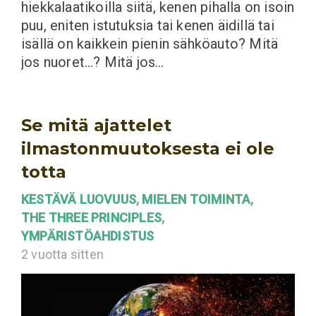
hiekkalaatikoilla siitä, kenen pihalla on isoin
puu, eniten istutuksia tai kenen äidillä tai
isällä on kaikkein pienin sähköauto? Mitä
jos nuoret…? Mitä jos…
Se mitä ajattelet
ilmastonmuutoksesta ei ole
totta
KESTÄVÄ LUOVUUS
,
MIELEN TOIMINTA
,
THE THREE PRINCIPLES
,
YMPÄRISTÖAHDISTUS
2 vuotta sitten