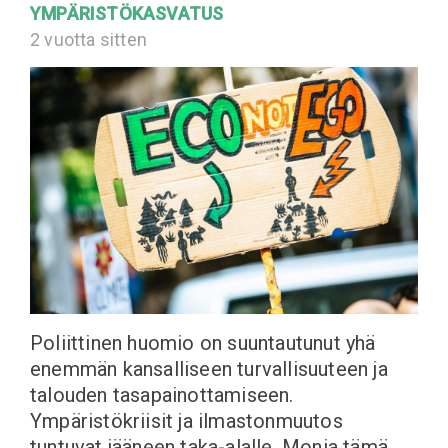
YMPÄRISTÖKASVATUS
2 vuotta sitten
Poliittinen huomio on suuntautunut yhä
enemmän kansalliseen turvallisuuteen ja
talouden tasapainottamiseen.
Ympäristökriisit ja ilmastonmuutos
tuntuvat jääneen taka-alalle. Monia tämä