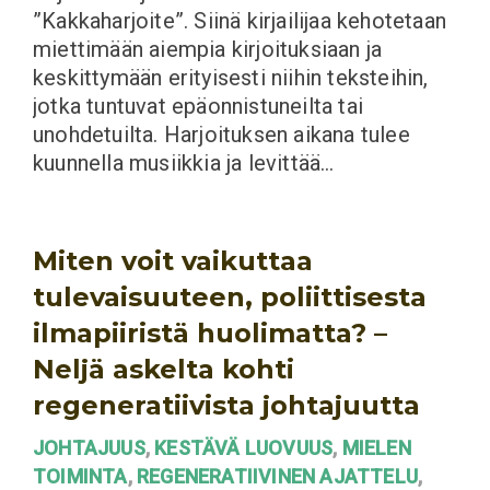
”Kakkaharjoite”. Siinä kirjailijaa kehotetaan
miettimään aiempia kirjoituksiaan ja
keskittymään erityisesti niihin teksteihin,
jotka tuntuvat epäonnistuneilta tai
unohdetuilta. Harjoituksen aikana tulee
kuunnella musiikkia ja levittää…
Miten voit vaikuttaa
tulevaisuuteen, poliittisesta
ilmapiiristä huolimatta? –
Neljä askelta kohti
regeneratiivista johtajuutta
JOHTAJUUS
,
KESTÄVÄ LUOVUUS
,
MIELEN
TOIMINTA
,
REGENERATIIVINEN AJATTELU
,