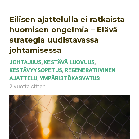
Eilisen ajattelulla ei ratkaista
huomisen ongelmia – Elävä
strategia uudistavassa
johtamisessa
JOHTAJUUS
,
KESTÄVÄ LUOVUUS
,
KESTÄVYYSOPETUS
,
REGENERATIIVINEN
AJATTELU
,
YMPÄRISTÖKASVATUS
2 vuotta sitten