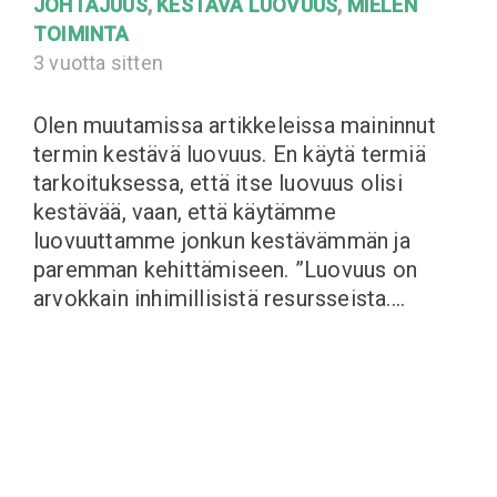
JOHTAJUUS
,
KESTÄVÄ LUOVUUS
,
MIELEN
TOIMINTA
3 vuotta sitten
Olen muutamissa artikkeleissa maininnut
termin kestävä luovuus. En käytä termiä
tarkoituksessa, että itse luovuus olisi
kestävää, vaan, että käytämme
luovuuttamme jonkun kestävämmän ja
paremman kehittämiseen. ”Luovuus on
arvokkain inhimillisistä resursseista.…