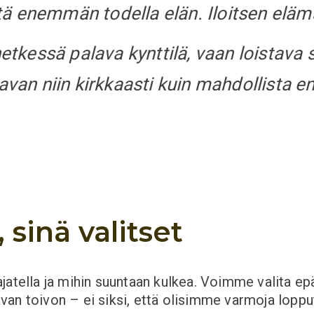
ä enemmän todella elän. Iloitsen elämä
hetkessä palava kynttilä, vaan loistava 
lavan niin kirkkaasti kuin mahdollista 
 sinä valitset
jatella ja mihin suuntaan kulkea. Voimme valita ep
an toivon – ei siksi, että olisimme varmoja lopput