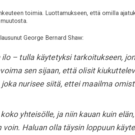
keuteen toimia. Luottamukseen, että omilla ajatuksi
 muutosta.
 lausunut
George Bernard Shaw:
lo – tulla käytetyksi tarkoitukseen, jon
voima sen sijaan, että olisit kiukuttele
a, joka nurisee siitä, ettei maailma om
koko yhteisölle, ja niin kauan kuin elän
 voin. Haluan olla täysin loppuun käytet