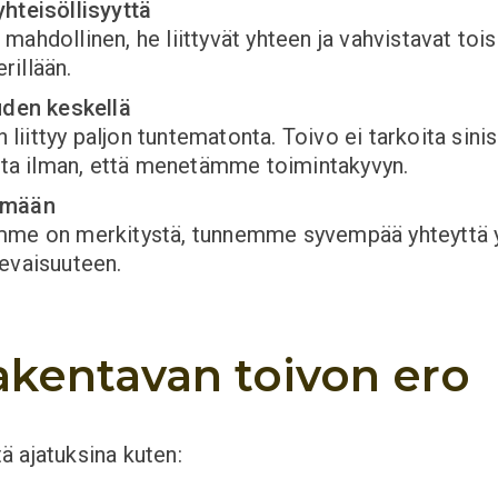
yhteisöllisyyttä
ahdollinen, he liittyvät yhteen ja vahvistavat toisi
rillään.
den keskellä
iittyy paljon tuntematonta. Toivo ei tarkoita sini
oita ilman, että menetämme toimintakyvyn.
lämään
amme on merkitystä, tunnemme syvempää yhteyttä y
levaisuuteen.
rakentavan toivon ero
ä ajatuksina kuten: