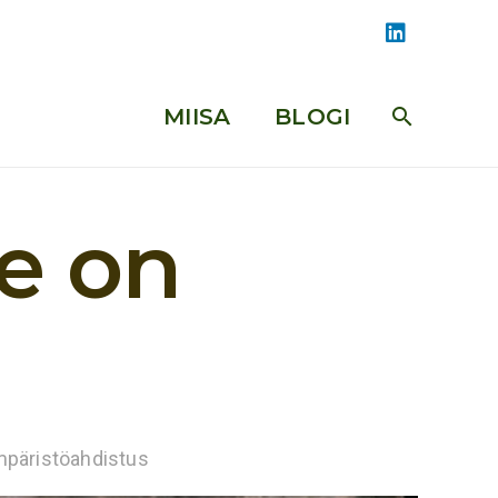
MIISA
BLOGI
search
se on
päristöahdistus