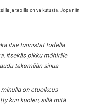
lla ja teoilla on vaikutusta. Jopa niin
ka itse tunnistat todella
va, itsekäs pikku möhkäle
istaudu tekemään sinua
, minulla on etuoikeus
ty kun kuolen, sillä mitä