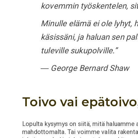
kovemmin työskentelen, sit
Minulle elämä ei ole lyhyt, 
käsissäni, ja haluan sen pa
tuleville sukupolville.”
―
George Bernard Shaw
Toivo vai epätoivo,
Lopulta kysymys on siitä, mitä haluamme a
mahdottomalta. Tai voimme valita rakentav