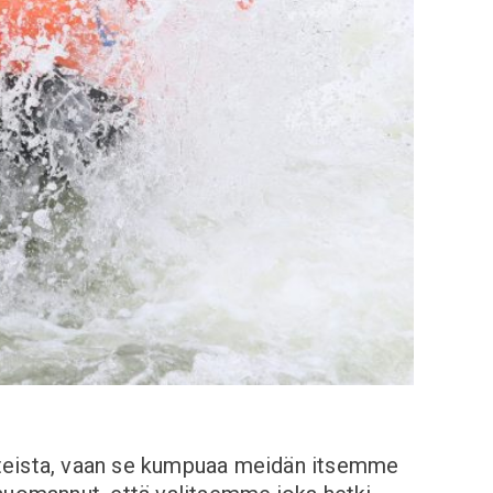
suhteista, vaan se kumpuaa meidän itsemme