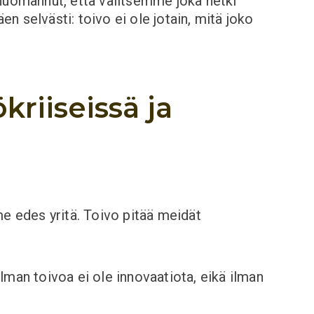
 huomannut, että valitsemme joka hetki
en selvästi: toivo ei ole jotain, mitä joko
kriiseissä ja
 edes yritä. Toivo pitää meidät
lman toivoa ei ole innovaatiota, eikä ilman