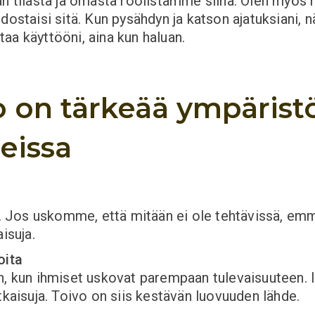
an tilasta ja omasta roolistamme siinä. Olen myös
ostaisi sitä. Kun pysähdyn ja katson ajatuksiani, nä
ttaa käyttööni, aina kun haluan.
vo on tärkeää ympäristö
eissa
Jos uskomme, että mitään ei ole tehtävissä, emme
isuja.
oita
n, kun ihmiset uskovat parempaan tulevaisuuteen. I
tkaisuja. Toivo on siis kestävän luovuuden lähde.