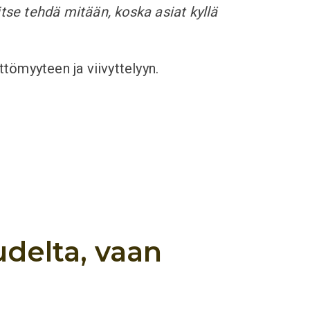
itse tehdä mitään, koska asiat kyllä
ttömyyteen ja viivyttelyyn.
udelta, vaan