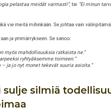
ogia pelastaa meidät varmasti”
, tai
”Ei minun tarv
ikä vie meitä mihinkään. Se johtaa vain välinpitämä
taan ja ymmärrykseen. Se sanoo:
n myös mahdollisuuksia ratkaista ne.”
arpeeksi ryhtyäksemme toimeen.”
– ja jo nyt monet tekevät suuria asioita.”
 sulje silmiä todellisu
oimaa