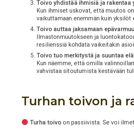
Toivo yhdistää ihmisiä ja rakentaa 
Kun ihmiset uskovat, että muutos on m
vaikuttamaan enemmän kuin yksilöt e
Toivo auttaa jaksamaan epävarmuu
Ilmastonmuutokseen ja luontokatoon l
resilienssiä kohdata vaikeitakin asi
Toivo tuo merkitystä ja suuntaa e
Kun näemme, että omilla valinnoill
vahvistaa sitoutumista kestävään tu
Turhan toivon ja 
Turha toivo
on passiivista. Se voi ilmet