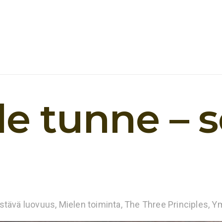
ole tunne – 
stävä luovuus
,
Mielen toiminta
,
The Three Principles
,
Ym