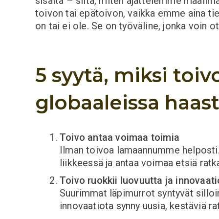
sisältä – siitä, miten ajattelemme maailm
toivon tai epätoivon, vaikka emme aina tied
on tai ei ole. Se on työväline, jonka voin o
5 syytä, miksi toi
globaaleissa haast
Toivo antaa voimaa toimia
Ilman toivoa lamaannumme helposti. 
liikkeessä ja antaa voimaa etsiä ratka
Toivo ruokkii luovuutta ja innovaati
Suurimmat läpimurrot syntyvät silloi
innovaatiota synny uusia, kestäviä ra