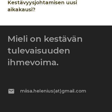
Kestävyysjohtamisen uusi
aikakausi?
Mieli on kestävän
tulevaisuuden
ihmevoima.
mail
miisa.helenius(at)gmail.com