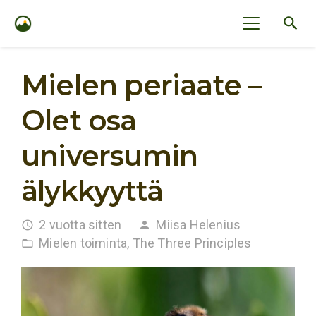
search
Mielen periaate –
Olet osa
universumin
älykkyyttä
2 vuotta sitten
Miisa Helenius
access_time
person
Mielen toiminta
,
The Three Principles
folder_open