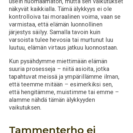
usein huomaamaton, mutta sen vaikutukset
näkyvät kaikkialla. Tämä älykkyys ei ole
kontrolloiva tai moraalinen voima, vaan se
varmistaa, että elämän luonnollinen
järjestys säilyy. Samalla tavoin kuin
varsoista tulee hevosia tai murtunut luu
luutuu, elämän virtaus jatkuu luonnostaan.
Kun pysähdymme miettimään elämän
suuria prosesseja – niitä asioita, jotka
tapahtuvat meissä ja ympärillämme ilman,
että teemme mitään – esimerkiksi sen,
että hengitämme, muistimme tai emme –
alamme nähdä tämän älykkyyden
vaikutuksen.
Tammenterho ei