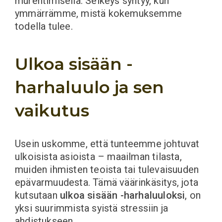
murehtimisella. Selkeys syntyy, kun
ymmärrämme, mistä kokemuksemme
todella tulee.
Ulkoa sisään -
harhaluulo ja sen
vaikutus
Usein uskomme, että tunteemme johtuvat
ulkoisista asioista – maailman tilasta,
muiden ihmisten teoista tai tulevaisuuden
epävarmuudesta. Tämä väärinkäsitys, jota
kutsutaan
ulkoa sisään -harhaluuloksi
, on
yksi suurimmista syistä stressiin ja
ahdistukseen.