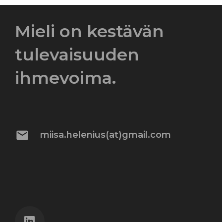
Mieli on kestävän
tulevaisuuden
ihmevoima.
mail
miisa.helenius(at)gmail.com