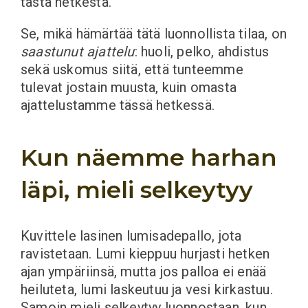
tästä hetkestä.
Se, mikä hämärtää tätä luonnollista tilaa, on
saastunut ajattelu
: huoli, pelko, ahdistus
sekä uskomus siitä, että tunteemme
tulevat jostain muusta, kuin omasta
ajattelustamme tässä hetkessä.
Kun näemme harhan
läpi, mieli selkeytyy
Kuvittele lasinen lumisadepallo, jota
ravistetaan. Lumi kieppuu hurjasti hetken
ajan ympäriinsä, mutta jos palloa ei enää
heiluteta, lumi laskeutuu ja vesi kirkastuu.
Samoin mieli selkeytyy luonnostaan, kun