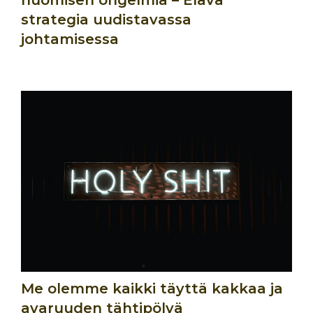
huomisen ongelmia – Elävä
strategia uudistavassa
johtamisessa
Me olemme kaikki täyttä kakkaa ja
avaruuden tähtipölyä