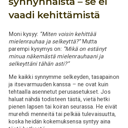
synnynnäistä – se ei
vaadi kehittämistä
Moni kysyy:
”Miten voisin kehittää
mielenrauhaa ja selkeyttä?”
Mutta
parempi kysymys on:
”Mikä on estänyt
minua näkemästä mielenrauhaani ja
selkeyttäni tähän asti?”
Me kaikki synnymme selkeyden, tasapainon
ja itsevarmuuden kanssa – ne ovat kuin
tehtaalla asennetut perusasetukset. Jos
haluat nähdä todisteen tästä, vietä hetki
pienen lapsen tai koiran seurassa. He eivät
murehdi menneitä tai pelkää tulevaisuutta,
koska heidän kokemuksensa syntyy aina