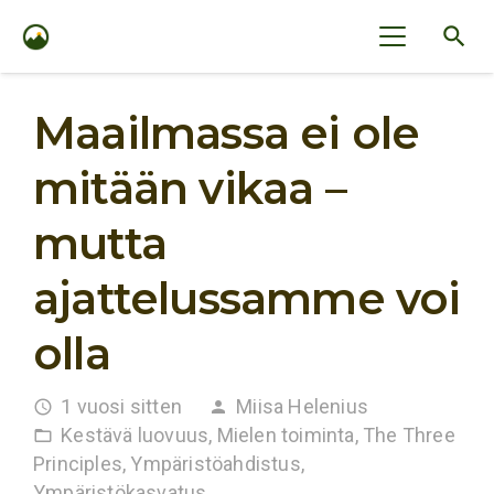
search
Maailmassa ei ole
mitään vikaa –
mutta
ajattelussamme voi
olla
1 vuosi sitten
Miisa Helenius
access_time
person
Kestävä luovuus
,
Mielen toiminta
,
The Three
folder_open
Principles
,
Ympäristöahdistus
,
Ympäristökasvatus