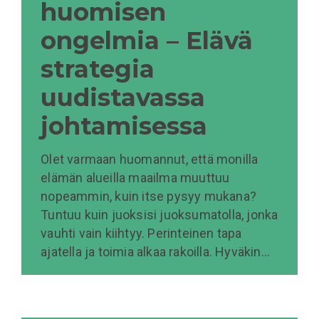
huomisen
ongelmia – Elävä
strategia
uudistavassa
johtamisessa
Olet varmaan huomannut, että monilla
elämän alueilla maailma muuttuu
nopeammin, kuin itse pysyy mukana?
Tuntuu kuin juoksisi juoksumatolla, jonka
vauhti vain kiihtyy. Perinteinen tapa
ajatella ja toimia alkaa rakoilla. Hyväkin…