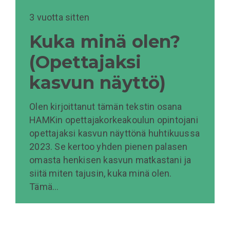
3 vuotta sitten
Kuka minä olen?
(Opettajaksi
kasvun näyttö)
Olen kirjoittanut tämän tekstin osana
HAMKin opettajakorkeakoulun opintojani
opettajaksi kasvun näyttönä huhtikuussa
2023. Se kertoo yhden pienen palasen
omasta henkisen kasvun matkastani ja
siitä miten tajusin, kuka minä olen.
Tämä…