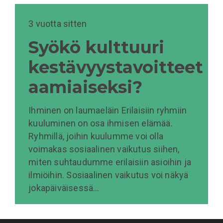
3 vuotta sitten
Syökö kulttuuri
kestävyystavoitteet
aamiaiseksi?
Ihminen on laumaeläin Erilaisiin ryhmiin
kuuluminen on osa ihmisen elämää.
Ryhmillä, joihin kuulumme voi olla
voimakas sosiaalinen vaikutus siihen,
miten suhtaudumme erilaisiin asioihin ja
ilmiöihin. Sosiaalinen vaikutus voi näkyä
jokapäiväisessä…