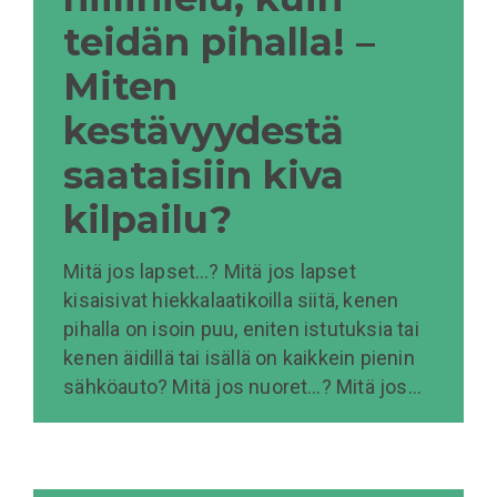
teidän pihalla! –
Miten
kestävyydestä
saataisiin kiva
kilpailu?
Mitä jos lapset…? Mitä jos lapset
kisaisivat hiekkalaatikoilla siitä, kenen
pihalla on isoin puu, eniten istutuksia tai
kenen äidillä tai isällä on kaikkein pienin
sähköauto? Mitä jos nuoret…? Mitä jos…