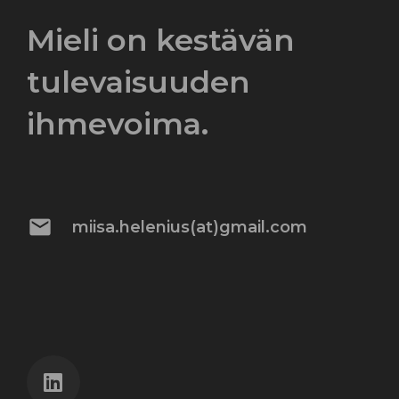
Mieli on kestävän
tulevaisuuden
ihmevoima.
mail
miisa.helenius(at)gmail.com