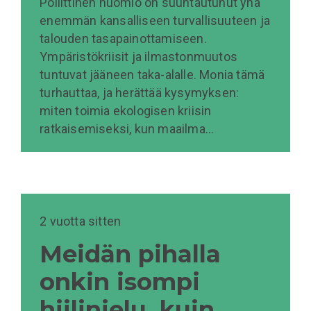
Poliittinen huomio on suuntautunut yhä
enemmän kansalliseen turvallisuuteen ja
talouden tasapainottamiseen.
Ympäristökriisit ja ilmastonmuutos
tuntuvat jääneen taka-alalle. Monia tämä
turhauttaa, ja herättää kysymyksen:
miten toimia ekologisen kriisin
ratkaisemiseksi, kun maailma…
2 vuotta sitten
Meidän pihalla
onkin isompi
hiilinielu, kuin