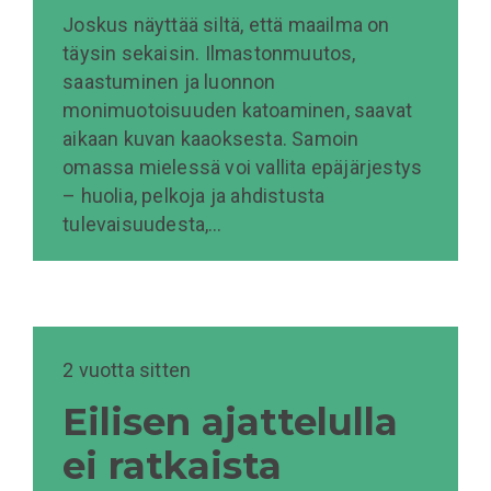
Joskus näyttää siltä, että maailma on
täysin sekaisin. Ilmastonmuutos,
saastuminen ja luonnon
monimuotoisuuden katoaminen, saavat
aikaan kuvan kaaoksesta. Samoin
omassa mielessä voi vallita epäjärjestys
– huolia, pelkoja ja ahdistusta
tulevaisuudesta,…
2 vuotta sitten
Eilisen ajattelulla
ei ratkaista