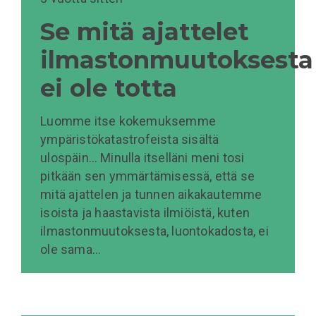
Se mitä ajattelet
ilmastonmuutoksesta
ei ole totta
Luomme itse kokemuksemme
ympäristökatastrofeista sisältä
ulospäin… Minulla itselläni meni tosi
pitkään sen ymmärtämisessä, että se
mitä ajattelen ja tunnen aikakautemme
isoista ja haastavista ilmiöistä, kuten
ilmastonmuutoksesta, luontokadosta, ei
ole sama…