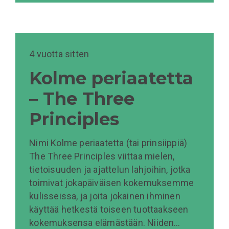
4 vuotta sitten
Kolme periaatetta
– The Three
Principles
Nimi Kolme periaatetta (tai prinsiippiä)
The Three Principles viittaa mielen,
tietoisuuden ja ajattelun lahjoihin, jotka
toimivat jokapäiväisen kokemuksemme
kulisseissa, ja joita jokainen ihminen
käyttää hetkestä toiseen tuottaakseen
kokemuksensa elämästään. Niiden…