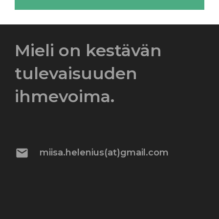
Mieli on kestävän
tulevaisuuden
ihmevoima.
mail
miisa.helenius(at)gmail.com