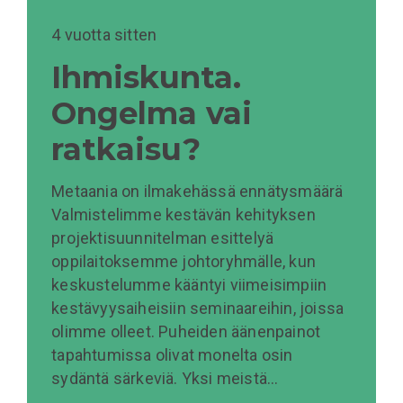
4 vuotta sitten
Ihmiskunta.
Ongelma vai
ratkaisu?
Metaania on ilmakehässä ennätysmäärä
Valmistelimme kestävän kehityksen
projektisuunnitelman esittelyä
oppilaitoksemme johtoryhmälle, kun
keskustelumme kääntyi viimeisimpiin
kestävyysaiheisiin seminaareihin, joissa
olimme olleet. Puheiden äänenpainot
tapahtumissa olivat monelta osin
sydäntä särkeviä. Yksi meistä…