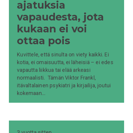
ajatuksia
vapaudesta, jota
kukaan ei voi
ottaa pois
Kuvittele, että sinulta on viety kaikki. Ei
kotia, ei omaisuutta, ei läheisiä – ei edes
vapautta liikkua tai elää arkeasi
normaalisti. Tämän Viktor Frankl,
itävaltalainen psykiatri ja kirjailija, joutui
kokemaan…
3 vuotta sitten