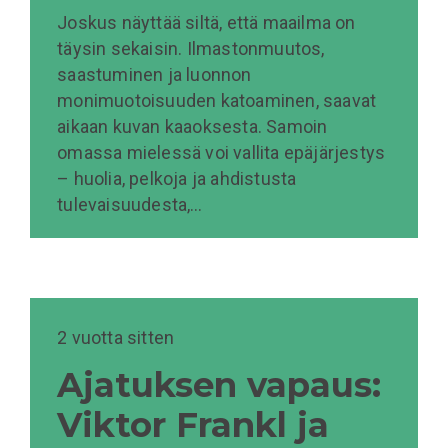
Joskus näyttää siltä, että maailma on
täysin sekaisin. Ilmastonmuutos,
saastuminen ja luonnon
monimuotoisuuden katoaminen, saavat
aikaan kuvan kaaoksesta. Samoin
omassa mielessä voi vallita epäjärjestys
– huolia, pelkoja ja ahdistusta
tulevaisuudesta,…
2 vuotta sitten
Ajatuksen vapaus:
Viktor Frankl ja