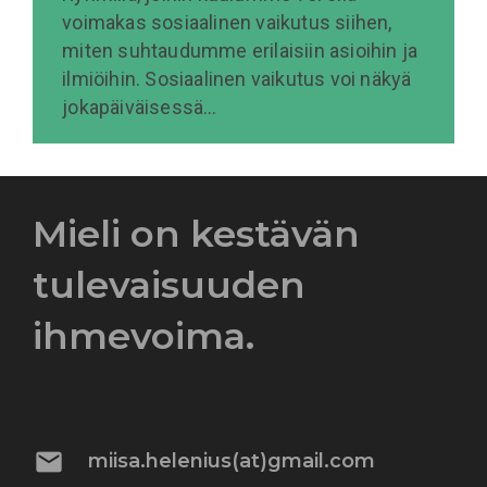
voimakas sosiaalinen vaikutus siihen,
miten suhtaudumme erilaisiin asioihin ja
ilmiöihin. Sosiaalinen vaikutus voi näkyä
jokapäiväisessä…
Mieli on kestävän
tulevaisuuden
ihmevoima.
mail
miisa.helenius(at)gmail.com