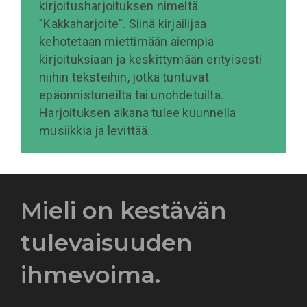
kirjoitusharjoituksen nimeltä
”Kakkaharjoite”. Siinä kirjailijaa
kehotetaan miettimään aiempia
kirjoituksiaan ja keskittymään erityisesti
niihin teksteihin, jotka tuntuvat
epäonnistuneilta tai unohdetuilta.
Harjoituksen aikana tulee kuunnella
musiikkia ja levittää…
Mieli on kestävän
tulevaisuuden
ihmevoima.