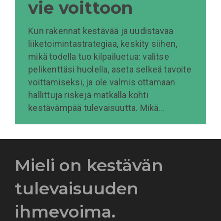
vie voittoon
Kun rakennat kestävää ja uudistavaa
liiketoimintastrategiaa, keskity siihen,
mikä todella tuo kilpailuetua: valitse
pelikenttäsi huolella, aseta selkeä tavoite
voittamiseksi, ja ole valmis ottamaan
hallittuja riskejä matkalla kohti
kestävämpää tulevaisuutta. Mikä…
Mieli on kestävän
tulevaisuuden
ihmevoima.