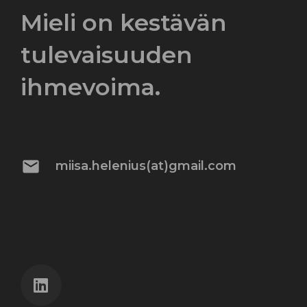
Mieli on kestävän
tulevaisuuden
ihmevoima.
mail
miisa.helenius(at)gmail.com