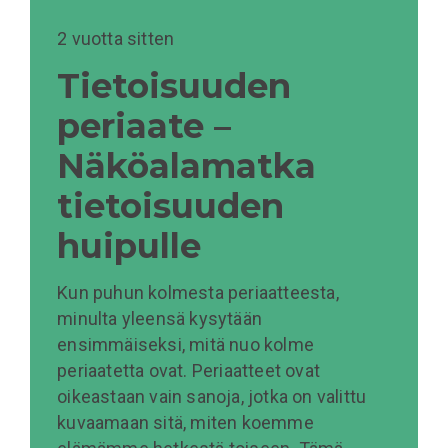
2 vuotta sitten
Tietoisuuden
periaate –
Näköalamatka
tietoisuuden
huipulle
Kun puhun kolmesta periaatteesta,
minulta yleensä kysytään
ensimmäiseksi, mitä nuo kolme
periaatetta ovat. Periaatteet ovat
oikeastaan vain sanoja, jotka on valittu
kuvaamaan sitä, miten koemme