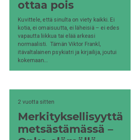
ottaa pois
Kuvittele, että sinulta on viety kaikki. Ei
kotia, ei omaisuutta, ei läheisiä – ei edes
vapautta liikkua tai elää arkeasi
normaalisti. Tämän Viktor Frankl,
itävaltalainen psykiatri ja kirjailija, joutui
kokemaan…
2 vuotta sitten
Merkityksellisyyttä
metsästämässä –