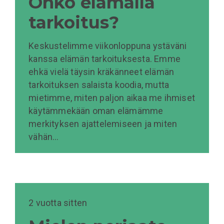
Onko elämällä
tarkoitus?
Keskustelimme viikonloppuna ystäväni
kanssa elämän tarkoituksesta. Emme
ehkä vielä täysin kräkänneet elämän
tarkoituksen salaista koodia, mutta
mietimme, miten paljon aikaa me ihmiset
käytämmekään oman elämämme
merkityksen ajattelemiseen ja miten
vähän…
2 vuotta sitten