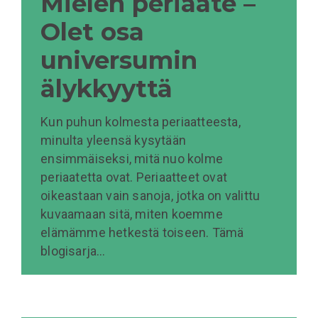
Mielen periaate –
Olet osa
universumin
älykkyyttä
Kun puhun kolmesta periaatteesta,
minulta yleensä kysytään
ensimmäiseksi, mitä nuo kolme
periaatetta ovat. Periaatteet ovat
oikeastaan vain sanoja, jotka on valittu
kuvaamaan sitä, miten koemme
elämämme hetkestä toiseen. Tämä
blogisarja…