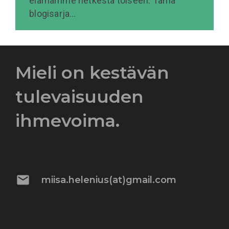
elämämme hetkestä toiseen. Tämä
blogisarja…
Mieli on kestävän
tulevaisuuden
ihmevoima.
mail
miisa.helenius(at)gmail.com