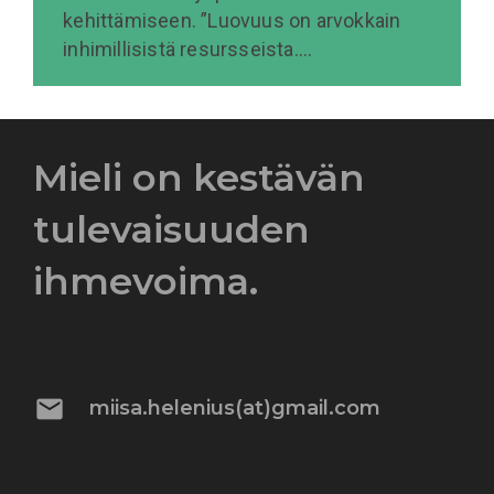
kehittämiseen. ”Luovuus on arvokkain
inhimillisistä resursseista.…
Mieli on kestävän
tulevaisuuden
ihmevoima.
mail
miisa.helenius(at)gmail.com