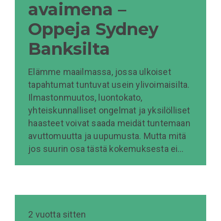
avaimena –
Oppeja Sydney
Banksilta
Elämme maailmassa, jossa ulkoiset
tapahtumat tuntuvat usein ylivoimaisilta.
Ilmastonmuutos, luontokato,
yhteiskunnalliset ongelmat ja yksilölliset
haasteet voivat saada meidät tuntemaan
avuttomuutta ja uupumusta. Mutta mitä
jos suurin osa tästä kokemuksesta ei…
2 vuotta sitten