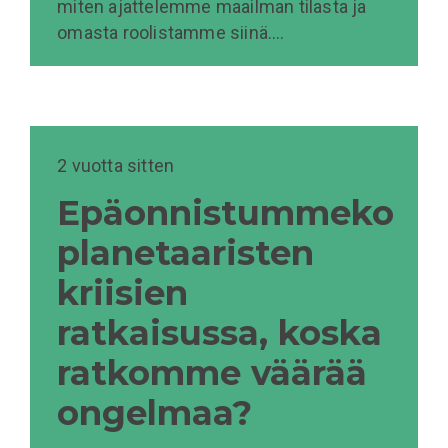
miten ajattelemme maailman tilasta ja
omasta roolistamme siinä.…
2 vuotta sitten
Epäonnistummeko
planetaaristen
kriisien
ratkaisussa, koska
ratkomme väärää
ongelmaa?