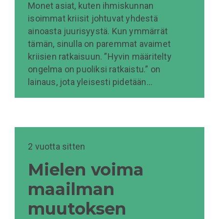
Monet asiat, kuten ihmiskunnan
isoimmat kriisit johtuvat yhdestä
ainoasta juurisyystä. Kun ymmärrät
tämän, sinulla on paremmat avaimet
kriisien ratkaisuun. ”Hyvin määritelty
ongelma on puoliksi ratkaistu.” on
lainaus, jota yleisesti pidetään…
2 vuotta sitten
Mielen voima
maailman
muutoksen