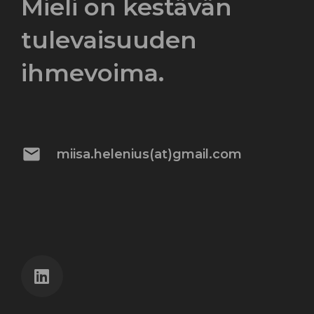
Mieli on kestävän
tulevaisuuden
ihmevoima.
mail
miisa.helenius(at)gmail.com