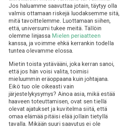
Jos haluamme saavuttaa jotain, täytyy olla
valmis ottamaan riskejä luodaksemme sitä,
mitä tavoittelemme. Luottamaan siihen,
että, universumi tukee meitä. Tällöin
olemme linjassa
Mielen periaatteen
kanssa, ja voimme ehkä kerrankin todella
tuntea olevamme elossa.
Mietin toista ystävääni, joka kerran sanoi,
että jos hän voisi valita, toimisi
mieluummin eräoppaana kuin johtajana.
Eikö tuo ole oikeasti vain
järjestelykysymys? Ainoa asia, mikä estää
haaveen toteuttamisen, ovat sen tiellä
olevat ajatukset ja kuvitelma siitä, että
omaa elämää pitäisi elää jollain tietyllä
tavalla. Mikään suuri saavutus ei ole