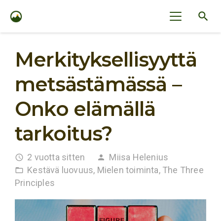
search
Merkityksellisyyttä
metsästämässä –
Onko elämällä
tarkoitus?
2 vuotta sitten
Miisa Helenius
access_time
person
Kestävä luovuus
,
Mielen toiminta
,
The Three
folder_open
Principles