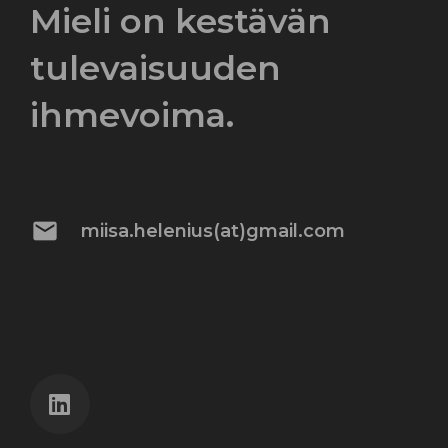
Mieli on kestävän
tulevaisuuden
ihmevoima.
mail
miisa.helenius(at)gmail.com