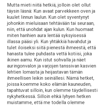
Mutta mieti niitä hetkiä, jolloin olet ollut
täysin läsnä: Kun avaat parvekkeen oven ja
kuulet linnun laulun. Kun olet syventynyt
johonkin mieluisaan tehtävään tai seuraan,
niin, että unohdat ajan kulun. Kun huomaat
miten hanhien aura lentää syksyisessä
illassa pääsi yli. Kun yhtäkkiä havahdut ja
tulet iloiseksi siitä pienestä ihmeestä, että
hanasta tulee puhdasta vettä kotiisi, joka
ikinen aamu. Kun istut sohvalla ja näet
auringonvalon ja varjojen tanssivan kasvien
lehtien lomasta ja heijastavan tämän
ihmeellisen leikin seinällesi. Nämä hetket,
joissa koemme koko elämän kauneuden,
tapahtuvat silloin, kun olemme täydellisesti
nykyhetkessä. Silloin ehkä lyhyen hetken
muistamme, että me todella olemme