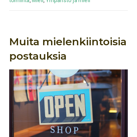
toiminta
,
Mieli
,
Ympäristö ja mieli
Muita mielenkiintoisia
postauksia