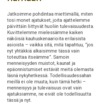
Jatkoimme pohdintaa miettimällä, miten
tosi monet ajatukset, joita ajattelemme
päivittäin liittyvät huoliin tulevaisuudesta.
Kuvittelemme mielessämme kaiken
näköisiä kauhuskenaarioita erilaisista
asioista – vaikka sitä, mitä tapahtuu, ”jos
nyt yhtäkkiä alkaisimme tässä vain
toteuttaa itseämme”. Samoin
menneisyyden muistot, kaunat ja
epäonnistumiset estävät meitä olemasta
läsnä nykyhetkessä. Todellisuudessahan
meillä ei ole muuta, kuin tämä hetki –
menneisyys ja tulevaisuus ovat vain
ajatuksiamme, ne eivät ole todellisuutta
tässä ja nyt.