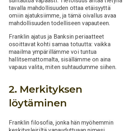
suhtautua vapaasti. Tietoisuus antaa tietyllä
tavalla mahdollisuuden ottaa etäisyyttä
omiin ajatuksiimme, ja tämä oivallus avaa
mahdollisuuden todelliseen vapauteen.
Franklin ajatus ja Banksin periaatteet
osoittavat kohti samaa totuutta: vaikka
maailma ympärillämme voi tuntua
hallitsemattomalta, sisällämme on aina
vapaus valita, miten suhtaudumme siihen.
2. Merkityksen
löytäminen
Franklin filosofia, jonka hän myöhemmin
keskitysleiriltä vapauduttuaan nimesi