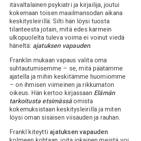
itävaltalainen psykiatri ja kirjailija, joutui
kokemaan toisen maailmansodan aikana
keskitysleirillä. Silti hän löysi tuosta
tilanteesta jotain, mitä edes karmein
ulkopuolelta tuleva voima ei voinut viedä
häneltä:
ajatuksen vapauden
.
Franklin mukaan vapaus valita oma
suhtautumisemme – se, mitä päätämme
ajatella ja mihin keskitämme huomiomme
– on ihmisen viimeinen ja rikkumaton
oikeus. Hän kertoo kirjassaan
Elämän
tarkoitusta etsimässä
omista
kokemuksistaan keskitysleirillä ja miten
löysi oman sisäisen viisauden ja rauhan.
Frankl kiteytti
ajatuksen vapauden
kolmeen kohtaan, joita jokainen meistä voi