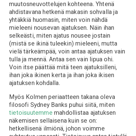
muutosneuvottelujen kohteena. Yhtenä
ahdistavana hetkenä makasin sohvalla ja
yhtäkkiä huomasin, miten voin nähdä
mieleeni nousevan ajatuksen. Näin ihan
selkeästi, miten ajatus nousee jostain
(mistä se ikinä tuleekin) mieleeni, mutta
vielä tärkeämpää, voin antaa ajatuksen vain
tulla ja mennä. Antaa sen vain lipua ohi.
Voin itse päättää mitä teen ajatuksilleni,
ihan joka ikinen kerta ja ihan joka ikisen
ajatuksen kohdalla.
Myös Kolmen periaatteen takana oleva
filosofi Sydney Banks puhui siitä, miten
tietoisuutemme
mahdollistaa ajatuksen
näkemisen sellaisena kuin se on:
hetkellisenä ilmiönä, johon voimme