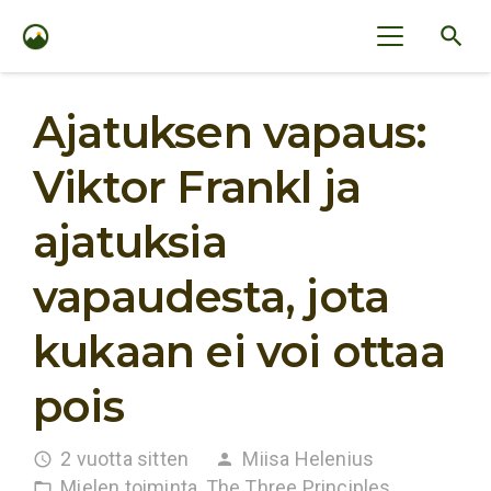
search
Ajatuksen vapaus:
Viktor Frankl ja
ajatuksia
vapaudesta, jota
kukaan ei voi ottaa
pois
2 vuotta sitten
Miisa Helenius
access_time
person
Mielen toiminta
,
The Three Principles
,
folder_open