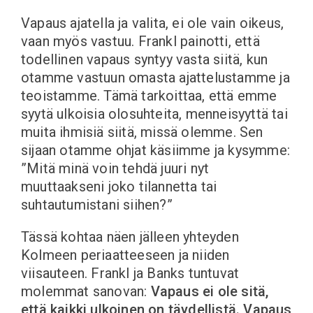
Vapaus ajatella ja valita, ei ole vain oikeus,
vaan myös vastuu. Frankl painotti, että
todellinen vapaus syntyy vasta siitä, kun
otamme vastuun omasta ajattelustamme ja
teoistamme. Tämä tarkoittaa, että emme
syytä ulkoisia olosuhteita, menneisyyttä tai
muita ihmisiä siitä, missä olemme. Sen
sijaan otamme ohjat käsiimme ja kysymme:
”Mitä minä voin tehdä juuri nyt
muuttaakseni joko tilannetta tai
suhtautumistani siihen?”
Tässä kohtaa näen jälleen yhteyden
Kolmeen periaatteeseen ja niiden
viisauteen. Frankl ja Banks tuntuvat
molemmat sanovan:
Vapaus ei ole sitä,
että kaikki ulkoinen on täydellistä. Vapaus