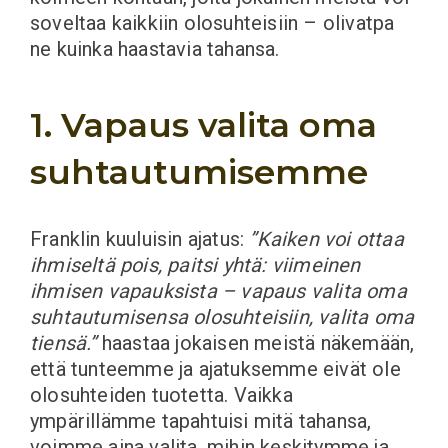
soveltaa kaikkiin olosuhteisiin – olivatpa
ne kuinka haastavia tahansa.
1. Vapaus valita oma
suhtautumisemme
Franklin kuuluisin ajatus:
”Kaiken voi ottaa
ihmiseltä pois, paitsi yhtä: viimeinen
ihmisen vapauksista – vapaus valita oma
suhtautumisensa olosuhteisiin, valita oma
tiensä.”
haastaa jokaisen meistä näkemään,
että tunteemme ja ajatuksemme eivät ole
olosuhteiden tuotetta. Vaikka
ympärillämme tapahtuisi mitä tahansa,
voimme aina valita, mihin keskitymme ja