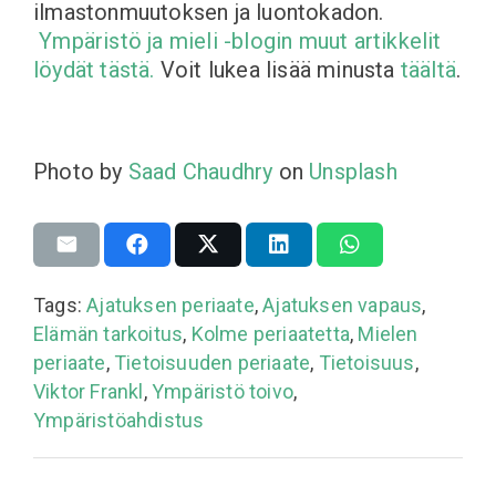
ilmastonmuutoksen ja luontokadon.
Ympäristö ja mieli -blogin muut artikkelit
löydät tästä.
Voit lukea lisää minusta
täältä
.
Photo by
Saad Chaudhry
on
Unsplash
Tags:
Ajatuksen periaate
,
Ajatuksen vapaus
,
Elämän tarkoitus
,
Kolme periaatetta
,
Mielen
periaate
,
Tietoisuuden periaate
,
Tietoisuus
,
Viktor Frankl
,
Ympäristö toivo
,
Ympäristöahdistus