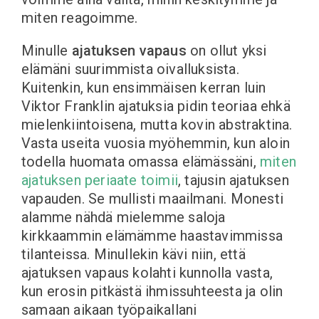
miten reagoimme.
Minulle
ajatuksen vapaus
on ollut yksi
elämäni suurimmista oivalluksista.
Kuitenkin, kun ensimmäisen kerran luin
Viktor Franklin ajatuksia pidin teoriaa ehkä
mielenkiintoisena, mutta kovin abstraktina.
Vasta useita vuosia myöhemmin, kun aloin
todella huomata omassa elämässäni,
miten
ajatuksen periaate toimii
, tajusin ajatuksen
vapauden. Se mullisti maailmani. Monesti
alamme nähdä mielemme saloja
kirkkaammin elämämme haastavimmissa
tilanteissa. Minullekin kävi niin, että
ajatuksen vapaus kolahti kunnolla vasta,
kun erosin pitkästä ihmissuhteesta ja olin
samaan aikaan työpaikallani